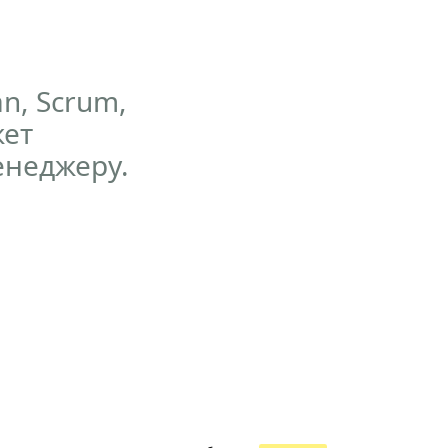
n, Scrum,
жет
енеджеру.